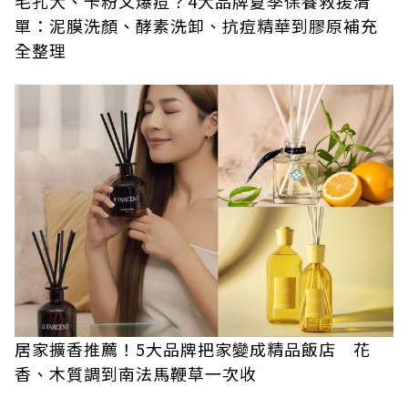
毛孔大、卡粉又爆痘？4大品牌夏季保養救援清
單：泥膜洗顏、酵素洗卸、抗痘精華到膠原補充
全整理
居家擴香推薦！5大品牌把家變成精品飯店 花
香、木質調到南法馬鞭草一次收