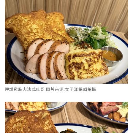
煙燻雞胸肉法式吐司 圖片來源:女子漾編輯拍攝