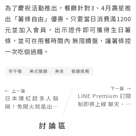
為了慶祝活動推出，餐廳針對3、4月壽星推
出「薯條自由」優惠。只要當日消費滿1200
元並加入會員，出示證件即可獲得生日薯
條，並可在用餐時間內 無限續盤，讓薯條控
一次吃個過癮。
早午餐
美式餐廳
美食
餐廳推薦
下一篇
→
←
上一篇
LINE Premium 訂閱
日本爆紅超多人敲
制即將上線 聊天、電
碗！免開火就能出四
商服務陸續推出
菜一湯的全新微波神
器來了
討論區