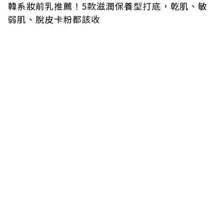
韓系妝前乳推薦！5款滋潤保養型打底，乾肌、敏
弱肌、脫皮卡粉都該收
蘋果暗示折疊iPhone真要來了？ iOS 27程式碼偷
藏最明確線索