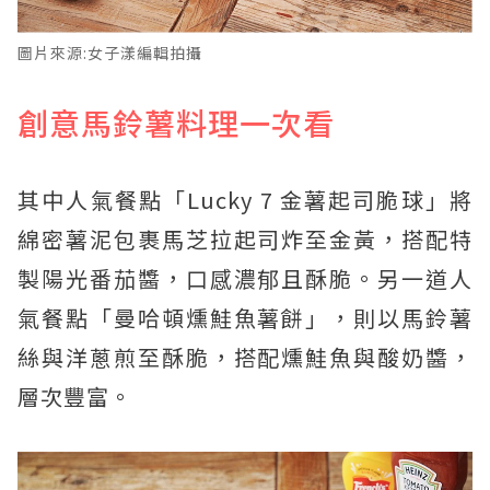
圖片來源:女子漾編輯拍攝
創意馬鈴薯料理一次看
其中人氣餐點「Lucky 7 金薯起司脆球」將
綿密薯泥包裹馬芝拉起司炸至金黃，搭配特
製陽光番茄醬，口感濃郁且酥脆。另一道人
氣餐點「曼哈頓燻鮭魚薯餅」，則以馬鈴薯
絲與洋蔥煎至酥脆，搭配燻鮭魚與酸奶醬，
層次豐富。