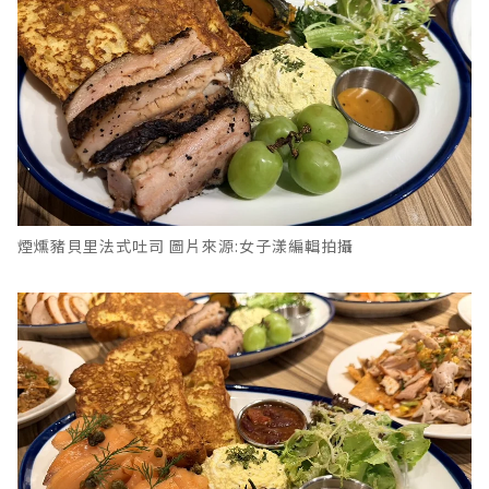
煙燻豬貝里法式吐司 圖片來源:女子漾編輯拍攝