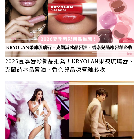
2026夏季唇彩新品推薦！KRYOLAN果凍琉璃唇、
克蘭詩冰晶唇油、香奈兒晶凍唇釉必收