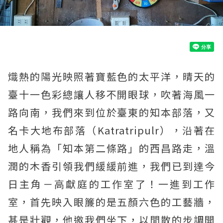
熾熱的陽光映照著寶藍色的太平洋，晴天的
臺十一色彩總讓人移不開眼球，吹著海風一
路向南，我們來到位於臺東的知本部落，又
名卡大地布部落（Katratripulr），沿著在
地人稱為「知本第二條路」的西昌路走，溫
潤的木香引領我們緩緩前進，我們已到達今
日主角－高獻庭的工作室了！一進到工作
室，首先映入眼簾的是五顏六色的工藝牆，
甚是壯觀，他邀我們坐下，以閒散的步調開