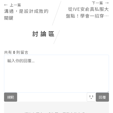
下一篇
→
←
上一篇
從IVE安俞真私服大
溝通，是設計成敗的
盤點！學會一招穿出
關鍵
純慾系的韓妞休閒魅
力
討論區
共有
0
則留言
規範
回覆