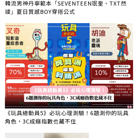
韓流男神丹寧範本「SEVENTEEN珉奎、TXT然
竣」夏日質感BOY穿搭公式
《玩具總動員5》必玩心理測驗！6題測你的玩具
角色，3C成癮指數也藏不住