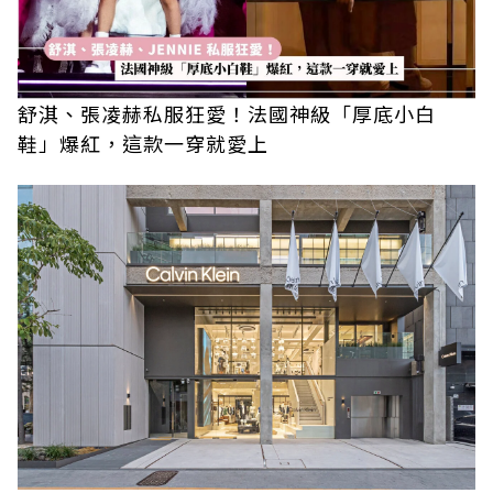
舒淇、張凌赫私服狂愛！法國神級「厚底小白
鞋」爆紅，這款一穿就愛上