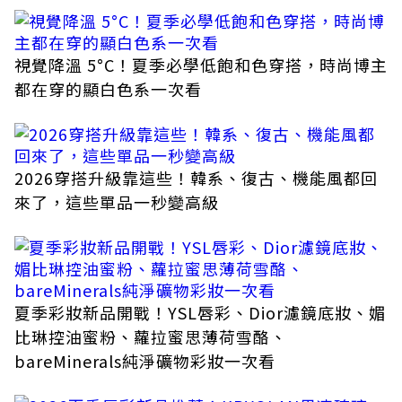
視覺降溫 5°C！夏季必學低飽和色穿搭，時尚博主
都在穿的顯白色系一次看
2026穿搭升級靠這些！韓系、復古、機能風都回
來了，這些單品一秒變高級
夏季彩妝新品開戰！YSL唇彩、Dior濾鏡底妝、媚
比琳控油蜜粉、蘿拉蜜思薄荷雪酪、
bareMinerals純淨礦物彩妝一次看