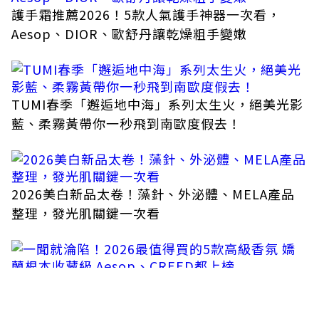
護手霜推薦2026！5款人氣護手神器一次看，
Aesop、DIOR、歐舒丹讓乾燥粗手變嫩
TUMI春季「邂逅地中海」系列太生火，絕美光影
藍、柔霧黃帶你一秒飛到南歐度假去！
2026美白新品太卷！藻針、外泌體、MELA產品
整理，發光肌關鍵一次看
一聞就淪陷！2026最值得買的5款高級香氛 嬌蘭
根本收藏級 Aesop、CREED都上榜