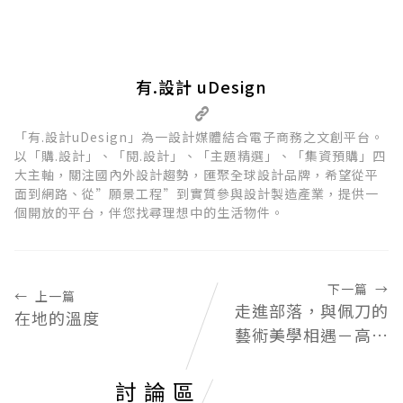
有.設計 uDesign
「有.設計uDesign」為一設計媒體結合電子商務之文創平台。
以「購.設計」、「閱.設計」、「主題精選」、「集資預購」四
大主軸，關注國內外設計趨勢，匯聚全球設計品牌，希望從平
面到網路、從”願景工程”到實質參與設計製造產業，提供一
個開放的平台，伴您找尋理想中的生活物件。
下一篇
→
←
上一篇
走進部落，與佩刀的
在地的溫度
藝術美學相遇－高獻
庭：「刀，是回家的
鑰匙。」
討論區