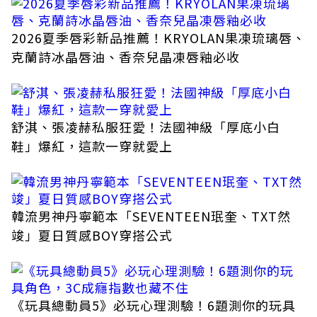
2026夏季唇彩新品推薦！KRYOLAN果凍琉璃唇、
克蘭詩冰晶唇油、香奈兒晶凍唇釉必收
舒淇、張凌赫私服狂愛！法國神級「厚底小白
鞋」爆紅，這款一穿就愛上
韓流男神丹寧範本「SEVENTEEN珉奎、TXT然
竣」夏日質感BOY穿搭公式
《玩具總動員5》必玩心理測驗！6題測你的玩具