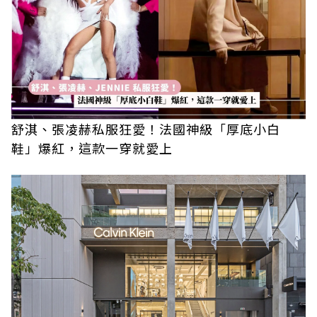
舒淇、張凌赫私服狂愛！法國神級「厚底小白
鞋」爆紅，這款一穿就愛上