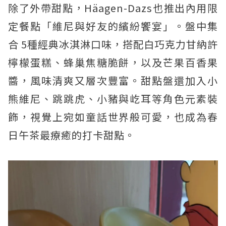
除了外帶甜點，Häagen-Dazs也推出內用限
定餐點「維尼與好友的繽紛饗宴」。盤中集
合 5種經典冰淇淋口味，搭配白巧克力甘納許
檸檬蛋糕、蜂巢焦糖脆餅，以及芒果百香果
醬，風味清爽又層次豐富。甜點盤還加入小
熊維尼、跳跳虎、小豬與屹耳等角色元素裝
飾，視覺上宛如童話世界般可愛，也成為春
日午茶最療癒的打卡甜點。