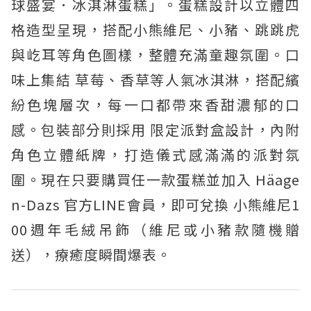
球盛宴．冰淇淋蛋糕」。蛋糕設計以立體四
格造型呈現，搭配小熊維尼、小豬、跳跳虎
與屹耳等角色圖樣，整體充滿童趣氛圍。口
味上集結 草莓、香草等人氣冰淇淋，搭配繽
紛色塊層次，每一口都帶來香甜濃郁的口
感。包裝部分則採用 限定派對盒設計，內附
角色立體紙牌，打造儀式感滿滿的派對氛
圍。現在只要購買任一款蛋糕並加入 Häage
n-Dazs 官方LINE會員，即可兌換 小熊維尼1
00週年毛絨吊飾（維尼或小豬款隨機贈
送），療癒度瞬間爆表。