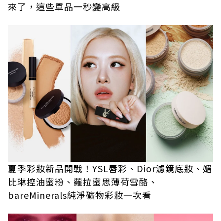
來了，這些單品一秒變高級
夏季彩妝新品開戰！YSL唇彩、Dior濾鏡底妝、媚
比琳控油蜜粉、蘿拉蜜思薄荷雪酪、
bareMinerals純淨礦物彩妝一次看