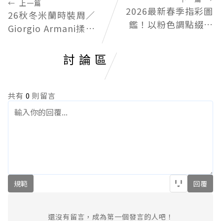
←
上一篇
2026最新春季指彩圖
26秋冬米蘭時裝周／
鑑！以粉色調點綴為
Giorgio Armani揉合
指尖營造春氛氣息
當代女性視角 展開全
新視野
討論區
共有
0
則留言
規範
回覆
還沒有留言，成為第一個發言的人吧！