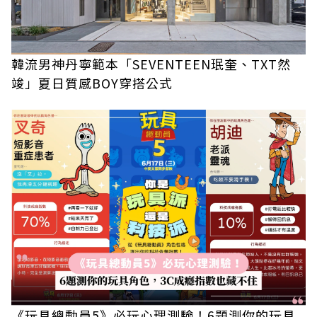
韓流男神丹寧範本「SEVENTEEN珉奎、TXT然
竣」夏日質感BOY穿搭公式
《玩具總動員5》必玩心理測驗！6題測你的玩具