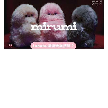
Labubu退燒後誰接班？日本新萌物Mirumi爆
紅 會偷看、會害羞，被封「下一個包包掛飾頂
流」