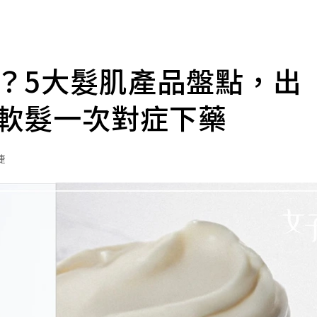
？5大髮肌產品盤點，出
軟髮一次對症下藥
捷