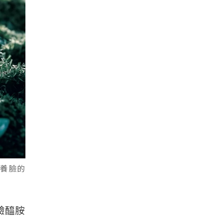
保養臉的
鹼醯胺