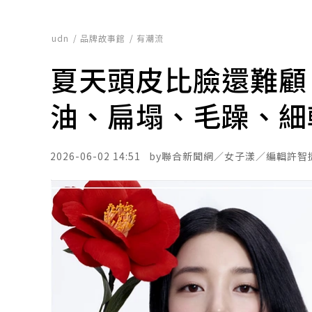
udn
品牌故事館
有潮流
夏天頭皮比臉還難顧
油、扁塌、毛躁、細
2026-06-02 14:51
聯合新聞網／
女子漾／編輯許智