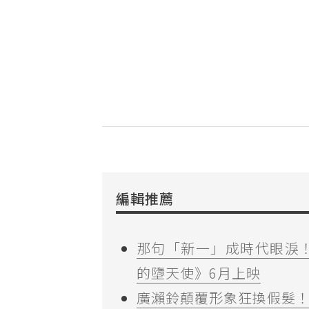
編輯推薦
那句「新一」成時代眼淚
的墮天使》6月上映
廣瀨鈴顛覆形象狂換假髮！《祈