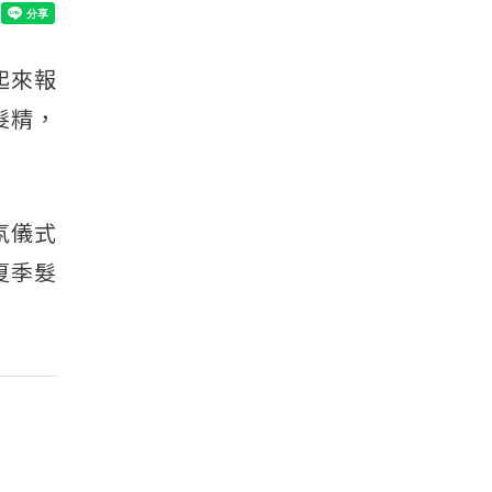
起來報
髮精，
氛儀式
夏季髮