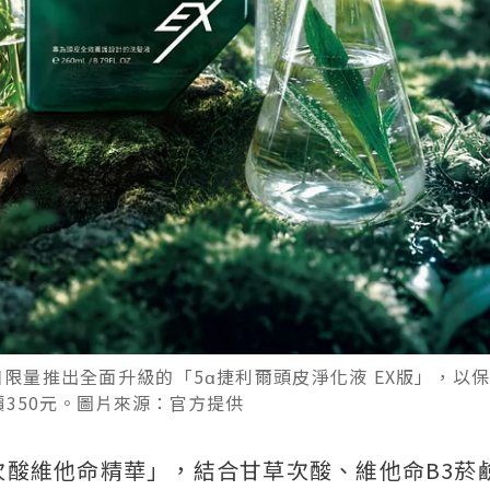
日限量推出全面升級的「5α捷利爾頭皮淨化液 EX版」，以
350元。圖片來源：官方提供
甘草次酸維他命精華」，結合甘草次酸、維他命B3菸