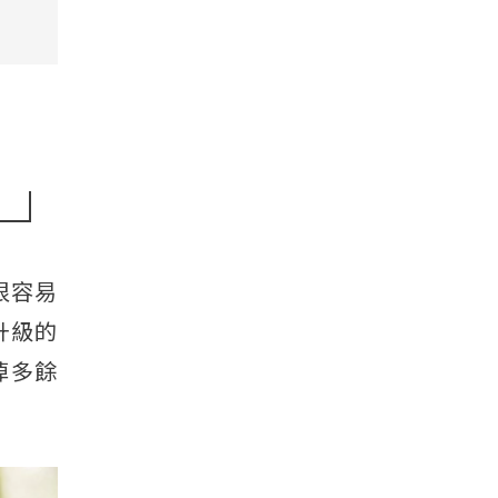
很容易
升級的
掉多餘