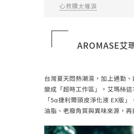
心救贖太催淚
AROMASE
台灣夏天悶熱潮濕，加上通勤、
變成「超時工作區」。艾瑪絲這
「5α捷利爾頭皮淨化液 EX版
油脂、老廢角質與異味來源，再