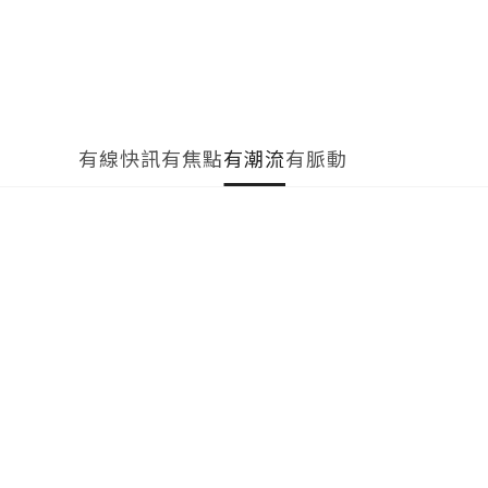
有線快訊
有焦點
有潮流
有脈動