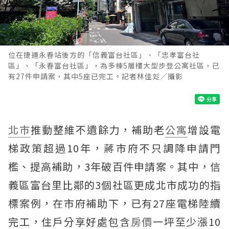
位在捷運永春站後方的「信義富台社區」、「忠孝富台社
區」、「永春富台社區」，為多棟5層樓大型步登公寓社區，已
有27件申請案，其中5座已完工。記者林佳彣／攝影
北市
推動整維不遺餘力，補助老
公寓
增設電
梯政策超過10年，蔣市府不只調降申請門
檻、提高補助，3年破百件申請案。其中，信
義區富台里比鄰的3個社區更成北市成功的指
標案例，在市府補助下，已有27座電梯陸續
完工，住戶分享好處包含
房價
一坪至少漲10