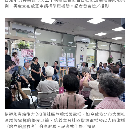
例，再度宣布放寬申請標準與補助。記者曾吉松／攝影
捷運永春站後方的3個社區陸續增設電梯，如今成為北市大型社
區增設電梯的優良典範，信義富台社區增設電梯發起人陳淑嬌
（站立的黑衣者）分享經驗。記者林佳彣／攝影