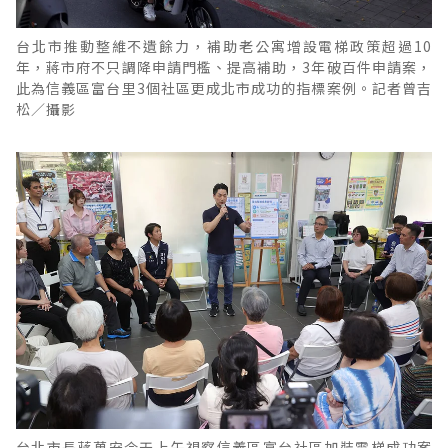
台北市推動整維不遺餘力，補助老公寓增設電梯政策超過10
年，蔣市府不只調降申請門檻、提高補助，3年破百件申請案，
此為信義區富台里3個社區更成北市成功的指標案例。記者曾吉
松／攝影
台北市長蔣萬安今天上午視察信義區富台社區加裝電梯成功案