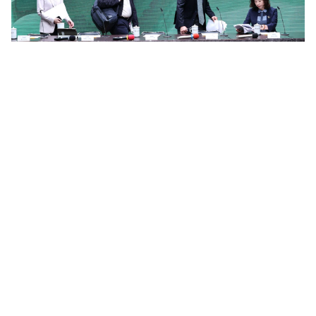
青安3.0政院拍板8月上路 初估約16萬人受惠