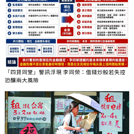
「四貸同堂」警訊浮現 李同榮：借錢炒股若失控
恐釀兩大風險