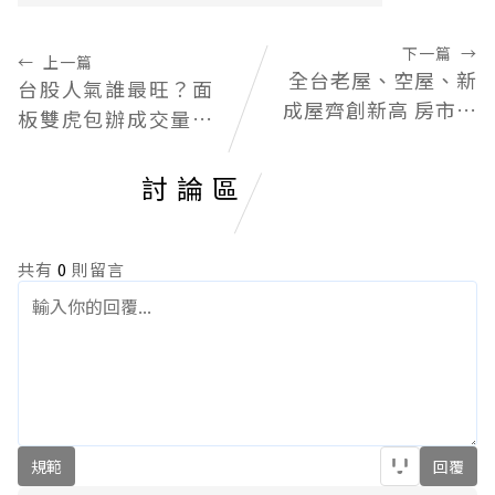
下一篇
→
←
上一篇
全台老屋、空屋、新
台股人氣誰最旺？面
成屋齊創新高 房市掀
板雙虎包辦成交量前
「住宅3.0」升級革
二、零股前五記憶體
命
占3席
討論區
共有
0
則留言
規範
回覆