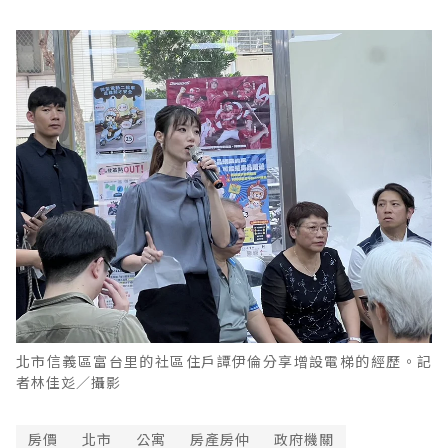
北市信義區富台里的社區住戶譚伊倫分享增設電梯的經歷。記
者林佳彣／攝影
房價
北市
公寓
房產房仲
政府機關