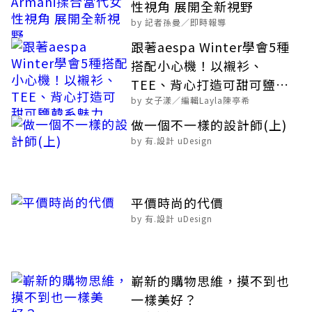
性視角 展開全新視野
記者孫曼／即時報導
跟著aespa Winter學會5種
搭配小心機！以襯衫、
TEE、背心打造可甜可鹽韓
系魅力
女子漾／編輯Layla陳亭希
做一個不一樣的設計師(上)
有.設計 uDesign
平價時尚的代價
有.設計 uDesign
嶄新的購物思維，摸不到也
一樣美好？