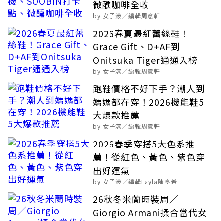
微醺咖啡全收
女子漾／編輯周意軒
2026春夏最紅蕾絲鞋！
Grace Gift、D+AF到
Onitsuka Tiger通通入榜
女子漾／編輯周意軒
跑鞋價格不好下手？潮人到
媽媽都在穿！2026機能鞋5
大爆款推薦
女子漾／編輯周意軒
2026春季穿搭5大色系推
薦！從紅色、黃色、紫色穿
出好運氣
女子漾／編輯Layla陳亭希
26秋冬米蘭時裝周／
Giorgio Armani揉合當代女