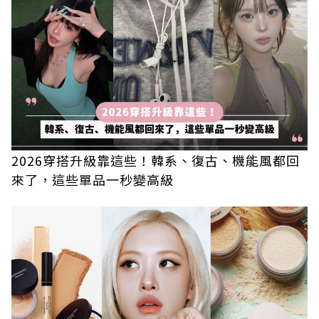
2026穿搭升級靠這些！韓系、復古、機能風都回
來了，這些單品一秒變高級