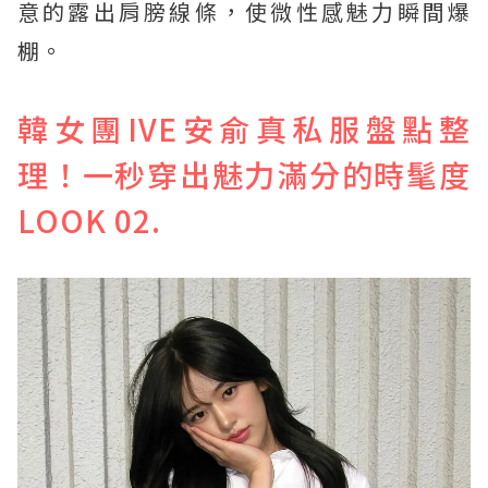
意的露出肩膀線條，使微性感魅力瞬間爆
棚。
韓女團IVE安俞真私服盤點整
理！一秒穿出魅力滿分的時髦度
LOOK 02.