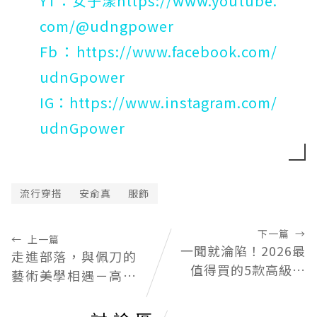
YT：女子漾https://www.youtube.
com/@udngpower
Fb：https://www.facebook.com/
udnGpower
IG：https://www.instagram.com/
udnGpower
流行穿搭
安俞真
服飾
下一篇
→
←
上一篇
一聞就淪陷！2026最
走進部落，與佩刀的
值得買的5款高級香
藝術美學相遇－高獻
氛 嬌蘭根本收藏級 A
庭：「刀，是回家的
esop、CREED都上
鑰匙。」