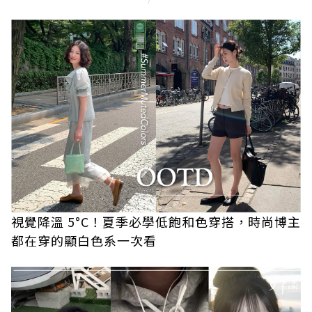
視覺降溫 5°C！夏季必學低飽和色穿搭，時尚博主
都在穿的顯白色系一次看