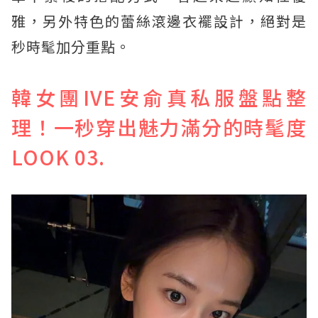
雅，另外特色的蕾絲滾邊衣襬設計，絕對是
秒時髦加分重點。
韓女團IVE安俞真私服盤點整
理！一秒穿出魅力滿分的時髦度
LOOK 03.