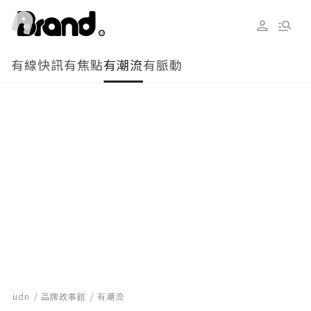
有線快訊
有焦點
有潮流
有脈動
udn
品牌故事館
有潮流