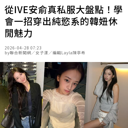
從IVE安俞真私服大盤點！學
會一招穿出純慾系的韓妞休
閒魅力
2026-04-28 07:23
聯合新聞網／
女子漾／編輯Layla陳亭希