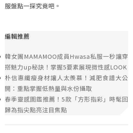
服盤點一探究竟吧。
編輯推薦
韓女團MAMAMOO成員Hwasa私服一秒讓穿
搭魅力up秘訣！掌握5要素展現微性感LOOK
朴信惠纖瘦身材讓人太羨慕！減肥食譜大公
開：重點掌握低熱量與水份攝取
春季靈感圖鑑推薦！5款「方形指彩」時髦回
歸為指尖點亮注目焦點