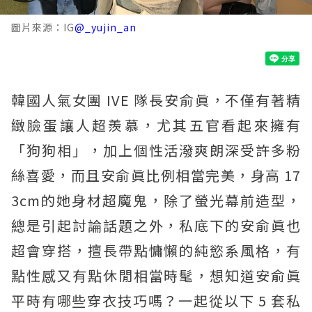
圖片來源：IG
@_yujin_an
韓國人氣女團 IVE 隊長安俞眞，不僅有著精
緻臉蛋讓人超羨慕，尤其五官看起來擁有
「狗狗相」，加上個性活潑爽朗深受許多粉
絲喜愛，而且安俞眞比例相當完美，身高 17
3cm的她身材超魔鬼，除了螢光幕前造型，
總是引起討論話題之外，私底下的安俞眞也
超會穿搭，擅長帶點慵懶的純慾系風格，有
點性感又有點休閒相當時髦，想知道安俞眞
平時有哪些穿衣技巧嗎？一起從以下 5 套私